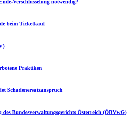
nde-Verschlüsselung notwendig?
ede beim Ticketkauf
V)
rbotene Praktiken
det Schadenersatzanspruch
 des Bundesverwaltungsgerichts Österreich (ÖBVwG)