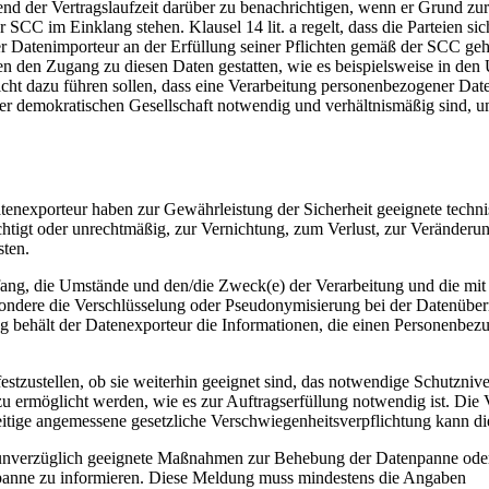
 der Vertragslaufzeit darüber zu benachrichtigen, wenn er Grund zur A
er SCC im Einklang stehen. Klausel 14 lit. a regelt, dass die Parteien 
er Datenimporteur an der Erfüllung seiner Pflichten gemäß der SCC ge
den Zugang zu diesen Daten gestatten, wie es beispielsweise in den 
icht dazu führen sollen, dass eine Verarbeitung personenbezogener Dat
er demokratischen Gesellschaft notwendig und verhältnismäßig sind, u
enexporteur haben zur Gewährleistung der Sicherheit geeignete techn
sichtigt oder unrechtmäßig, zur Vernichtung, zum Verlust, zur Veränd
sten.
fang, die Umstände und den/die Zweck(e) der Verarbeitung und die mit 
ondere die Verschlüsselung oder Pseudonymisierung bei der Datenüberm
 behält der Datenexporteur die Informationen, die einen Personenbezug
ustellen, ob sie weiterhin geeignet sind, das notwendige Schutznivea
rmöglicht werden, wie es zur Auftragserfüllung notwendig ist. Die Ver
itige angemessene gesetzliche Verschwiegenheitsverpflichtung kann die
er unverzüglich geeignete Maßnahmen zur Behebung der Datenpanne ode
npanne zu informieren. Diese Meldung muss mindestens die Angaben