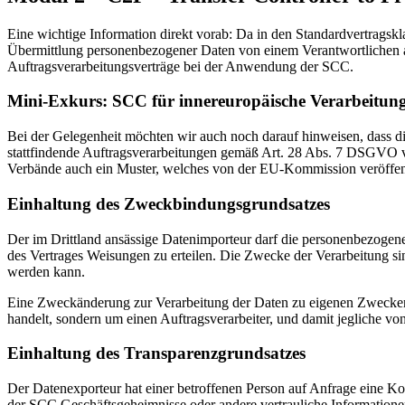
Eine wichtige Information direkt vorab: Da in den Standardvertragsk
Übermittlung personenbezogener Daten von einem Verantwortlichen an 
Auftragsverarbeitungsverträge bei der Anwendung der SCC.
Mini-Exkurs: SCC für innereuropäische Verarbeitun
Bei der Gelegenheit möchten wir auch noch darauf hinweisen, dass 
stattfindende Auftragsverarbeitungen gemäß Art. 28 Abs. 7 DSGVO verö
Verbände auch ein Muster, welches von der EU-Kommission veröffent
Einhaltung des Zweckbindungsgrundsatzes
Der im Drittland ansässige Datenimporteur darf die personenbezogen
des Vertrages Weisungen zu erteilen. Die Zwecke der Verarbeitung si
werden kann.
Eine Zweckänderung zur Verarbeitung der Daten zu eigenen Zwecken 
handelt, sondern um einen Auftragsverarbeiter, und damit jegliche v
Einhaltung des Transparenzgrundsatzes
Der Datenexporteur hat einer betroffenen Person auf Anfrage eine Kop
der SCC Geschäftsgeheimnisse oder andere vertrauliche Informatione