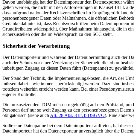
Davon unabhängig hat der Datenimporteur den Datenexporteur während
gelten werden, die nicht mit den Anforderungen in Klausel 14 lit. a d
dass aufgrund nationaler Rechtsvorschriften im Empfängerdrittland d
personenbezogener Daten oder Maßnahmen, die öffentlichen Behörden 
Gedanke dahinter ist, dass Rechtsvorschriften beim Datenimporteur n
Grundfreiheiten widerspricht, über Maßnahmen hinausgeht, die in ein
sicherzustellen oder die im Widerspruch zu den SCC steht.
Sicherheit der Verarbeitung
Der Datenimporteur und während der Datenübermittlung auch der Dat
auch der Schutz vor einer Verletzung der Sicherheit, die, ob unbeab
unbefugten Zugang zu diesen Daten führt (Datenpanne) zu gewährlei
Der Stand der Technik, die Implementierungskosten, die Art, der Um
müssen dabei – wie immer – berücksichtigt werden. Dazu sind insbes
trotzdem weiterhin erreicht werden kann. Bei einer Pseudonymisierung
eigener Kontrolle.
Die umzusetzenden TOM müssen regelmäßig auf den Prüfstand, um festz
Personen darf nur so weit Zugang zu den personenbezogenen Daten zu e
obligatorisch (siehe auch
Art. 28 Abs. 3 lit. b DSGVO
). Eine anderwe
Sollte eine Datenpanne bei dem Datenimporteur auftreten, hat dies
Datenimporteur hat den Datenexporteur unverzüglich über die Date