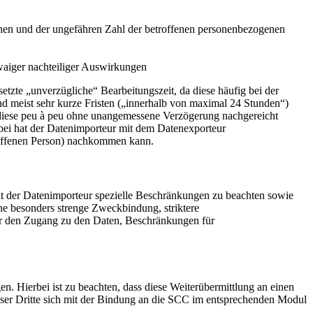
onen und der ungefähren Zahl der betroffenen personenbezogenen
aiger nachteiliger Auswirkungen
tzte „unverzügliche“ Bearbeitungszeit, da diese häufig bei der
d meist sehr kurze Fristen („innerhalb von maximal 24 Stunden“)
en diese peu à peu ohne unangemessene Verzögerung nachgereicht
rbei hat der Datenimporteur mit dem Datenexporteur
offenen Person) nachkommen kann.
t der Datenimporteur spezielle Beschränkungen zu beachten sowie
ne besonders strenge Zweckbindung, striktere
ber den Zugang zu den Daten, Beschränkungen für
. Hierbei ist zu beachten, dass diese Weiterübermittlung an einen
dieser Dritte sich mit der Bindung an die SCC im entsprechenden Modul