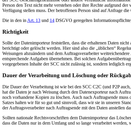
Person den Text nicht mehr verstehen oder ihre Rechte aufgrund der 
Verfügung stellen muss. Der betroffenen Person sind auf Anfrage di
Die in den in
Art. 13
und
14
DSGVO geregelten Informationspflichten 
Richtigkeit
Sollte der Datenimporteur feststellen, dass die erhaltenen Daten nich
berichtigt oder gelöscht werden. Hier sind also die „üblichen“ Regelu
Weisungen abzuändern und dem Auftragsverarbeiter weitreichendere Au
entsprechende Aufgaben übernehmen. Bei solchen Aufgabenübertragung
vorgegebenen Inhalte der SCC nicht zulässig ist, sondern lediglich e
Dauer der Verarbeitung und Löschung oder Rückgab
Die Dauer der Verarbeitung ist wie bei den SCC C2C (und P2P auch, ab
hat die Daten je nach Weisung durch den Datenexporteur nach Auftrag
noch vorhandene Kopien zu löschen. Auch nach Auftragsende muss de
Satzes halten wir für so gut und sinnvoll, dass wir sie in unseren S
der Auftragsverarbeiter nach Auftragsende mit den Daten anstellen dar
Sollten nationale Rechtsvorschriften dem Datenimporteur das Löschen
dass die Daten nur in dem Umfang und so lange verarbeitet werden, wie