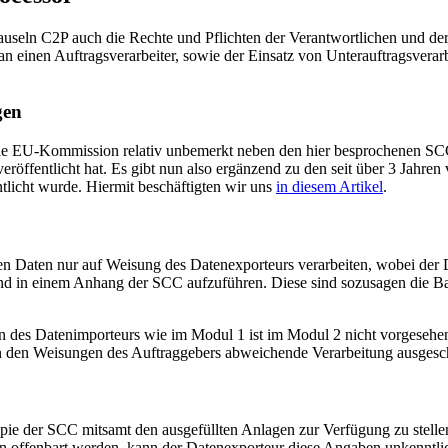
lauseln C2P auch die Rechte und Pflichten der Verantwortlichen und der
einen Auftragsverarbeiter, sowie der Einsatz von Unterauftragsverarbe
gen
die EU-Kommission relativ unbemerkt neben den hier besprochenen SCC
ffentlicht hat. Es gibt nun also ergänzend zu den seit über 3 Jahren v
licht wurde. Hiermit beschäftigten wir uns
in diesem Artikel
.
en Daten nur auf Weisung des Datenexporteurs verarbeiten, wobei der 
nd in einem Anhang der SCC aufzuführen. Diese sind sozusagen die Basi
des Datenimporteurs wie im Modul 1 ist im Modul 2 nicht vorgesehen
on den Weisungen des Auftraggebers abweichende Verarbeitung ausgesch
ie der SCC mitsamt den ausgefüllten Anlagen zur Verfügung zu stellen.
n offenbart werden, kann der Datenexporteur diese Angaben unkenntlich