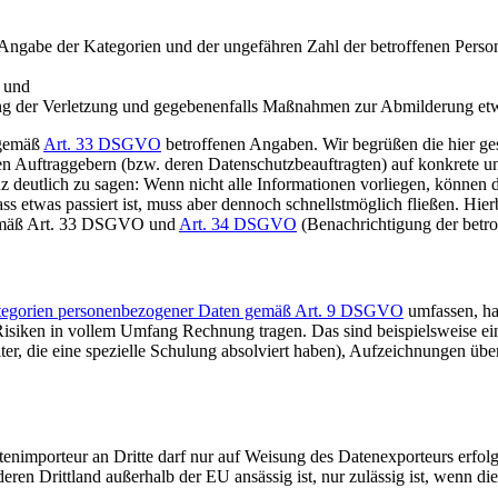
t Angabe der Kategorien und der ungefähren Zahl der betroffenen Pers
g und
g der Verletzung und gegebenenfalls Maßnahmen zur Abmilderung etw
 gemäß
Art. 33 DSGVO
betroffenen Angaben. Wir begrüßen die hier gese
en Auftraggebern (bzw. deren Datenschutzbeauftragten) auf konkrete un
ganz deutlich zu sagen: Wenn nicht alle Informationen vorliegen, könn
ss etwas passiert ist, muss aber dennoch schnellstmöglich fließen. Hie
 gemäß Art. 33 DSGVO und
Art. 34 DSGVO
(Benachrichtigung der betr
tegorien personenbezogener Daten gemäß Art. 9 DSGVO
umfassen, ha
isiken in vollem Umfang Rechnung tragen. Das sind beispielsweise ei
ter, die eine spezielle Schulung absolviert haben), Aufzeichnungen ü
importeur an Dritte darf nur auf Weisung des Datenexporteurs erfolgen
eren Drittland außerhalb der EU ansässig ist, nur zulässig ist, wenn 