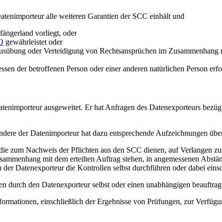
atenimporteur alle weiteren Garantien der SCC einhält und
ängerland vorliegt, oder
O
gewährleistet oder
, Ausübung oder Verteidigung von Rechtsansprüchen im Zusammenhang mi
sen der betroffenen Person oder einer anderen natürlichen Person erford
Datenimporteur ausgeweitet. Er hat Anfragen des Datenexporteurs bezü
dere der Datenimporteur hat dazu entsprechende Aufzeichnungen über 
ie zum Nachweis der Pflichten aus den SCC dienen, auf Verlangen zur
Zusammenhang mit dem erteilten Auftrag stehen, in angemessenen Abstän
 der Datenexporteur die Kontrollen selbst durchführen oder dabei eins
n durch den Datenexporteur selbst oder einen unabhängigen beauftrag
ormationen, einschließlich der Ergebnisse von Prüfungen, zur Verfügun