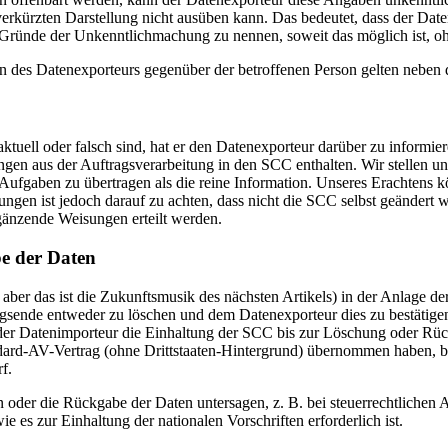
verkürzten Darstellung nicht ausüben kann. Das bedeutet, dass der Dat
e Gründe der Unkenntlichmachung zu nennen, soweit das möglich ist, o
des Datenexporteurs gegenüber der betroffenen Person gelten neben 
t aktuell oder falsch sind, hat er den Datenexporteur darüber zu inform
ngen aus der Auftragsverarbeitung in den SCC enthalten. Wir stellen uns 
fgaben zu übertragen als die reine Information. Unseres Erachtens kön
en ist jedoch darauf zu achten, dass nicht die SCC selbst geändert 
rgänzende Weisungen erteilt werden.
e der Daten
er das ist die Zukunftsmusik des nächsten Artikels) in der Anlage der
sende entweder zu löschen und dem Datenexporteur dies zu bestätigen 
r Datenimporteur die Einhaltung der SCC bis zur Löschung oder Rückg
tandard-AV-Vertrag (ohne Drittstaaten-Hintergrund) übernommen haben, b
f.
 oder die Rückgabe der Daten untersagen, z. B. bei steuerrechtlichen 
 es zur Einhaltung der nationalen Vorschriften erforderlich ist.