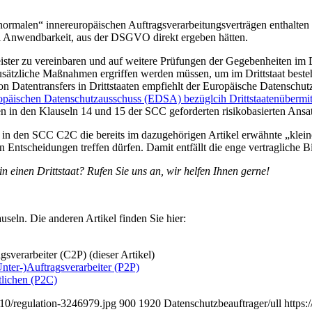
ormalen“ innereuropäischen Auftragsverarbeitungsverträgen enthalten 
bei Anwendbarkeit, aus der DSGVO direkt ergeben hätten.
eister zu vereinbaren und auf weitere Prüfungen der Gegebenheiten im D
b zusätzliche Maßnahmen ergriffen werden müssen, um im Drittstaat best
von Datentransfers in Drittstaaten empfiehlt der Europäische Datensc
päischen Datenschutzausschuss (EDSA) bezüglcih Drittstaatenübermit
n in den Klauseln 14 und 15 der SCC geforderten risikobasierten Ansat
ls in den SCC C2C die bereits im dazugehörigen Artikel erwähnte „klein
 Entscheidungen treffen dürfen. Damit entfällt die enge vertraglich
 einen Drittstaat? Rufen Sie uns an, wir helfen Ihnen gerne!
useln. Die anderen Artikel finden Sie hier:
sverarbeiter (C2P) (dieser Artikel)
nter-)Auftragsverarbeiter (P2P)
tlichen (P2C)
/10/regulation-3246979.jpg
900
1920
Datenschutzbeauftrager/ull
https: