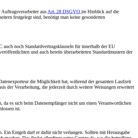
 Auftragsverarbeiter aus
Art. 28 DSGVO
im Hinblick auf die
itern festgelegt sind, benötigt man keine gesonderten
 auch noch Standardvertragsklauseln für innerhalb der EU
eröffentlichten und auch bereits überarbeiteten Standardmustern der
Datenexporteur die Möglichkeit hat, während der gesamten Laufzeit
s der Verarbeitung, die jederzeit durch weitere Weisungen erweitert
, da es sich beim Datenempfänger nicht um einen Verantwortlichen
lossen ist.
 Ein Entgelt darf er dafür nicht verlangen. Sollten mit Herausgabe
 machen. Das findet allerdings seine Grenze da, wo die betroffene