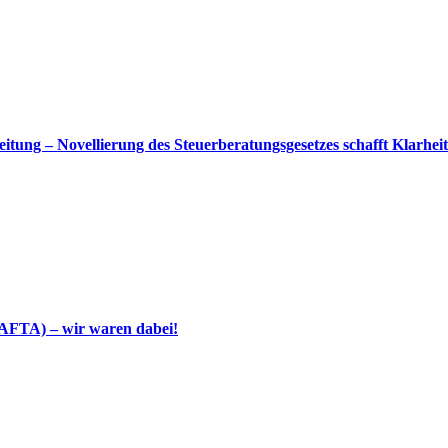
itung – Novellierung des Steuerberatungsgesetzes schafft Klarheit
DAFTA) – wir waren dabei!