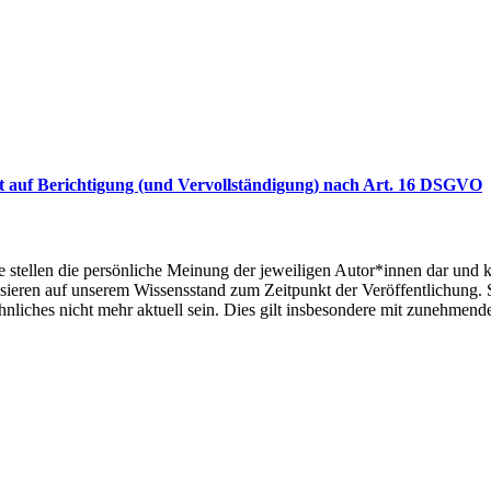
ht auf Berichtigung (und Vervollständigung) nach Art. 16 DSGVO
ie stellen die persönliche Meinung der jeweiligen Autor*innen dar und 
asieren auf unserem Wissensstand zum Zeitpunkt der Veröffentlichung
liches nicht mehr aktuell sein. Dies gilt insbesondere mit zunehmend