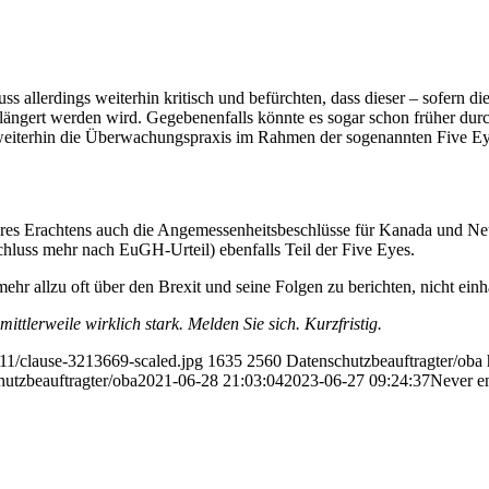
allerdings weiterhin kritisch und befürchten, dass dieser – sofern die
erlängert werden wird. Gegebenenfalls könnte es sogar schon früher du
t weiterhin die Überwachungspraxis im Rahmen der sogenannten Five Ey
res Erachtens auch die Angemessenheitsbeschlüsse für Kanada und Neus
luss mehr nach EuGH-Urteil) ebenfalls Teil der Five Eyes.
ehr allzu oft über den Brexit und seine Folgen zu berichten, nicht ein
ittlerweile wirklich stark. Melden Sie sich. Kurzfristig.
/11/clause-3213669-scaled.jpg
1635
2560
Datenschutzbeauftragter/oba
utzbeauftragter/oba
2021-06-28 21:03:04
2023-06-27 09:24:37
Never en