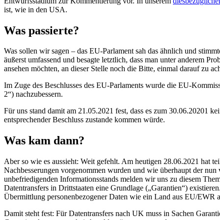
Entwurfsstadium zur Kommentierung vor. In unserem
diesbezügliche
ist, wie in den USA.
Was passierte?
Was sollen wir sagen – das EU-Parlament sah das ähnlich und stimmt
äußerst umfassend und besagte letztlich, dass man unter anderem P
ansehen möchten, an dieser Stelle noch die Bitte, einmal darauf zu ac
Im Zuge des Beschlusses des EU-Parlaments wurde die EU-Kommission
2“) nachzubessern.
Für uns stand damit am 21.05.2021 fest, dass es zum 30.06.20201 ke
entsprechender Beschluss zustande kommen würde.
Was kam dann?
Aber so wie es aussieht: Weit gefehlt. Am heutigen 28.06.2021 hat t
Nachbesserungen vorgenommen wurden und wie überhaupt der nun verab
unbefriedigenden Informationsstands melden wir uns zu diesem Them
Datentransfers in Drittstaaten eine Grundlage („Garantien“) existieren
Übermittlung personenbezogener Daten wie ein Land aus EU/EWR 
Damit steht fest: Für Datentransfers nach UK muss in Sachen Garanti