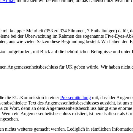
n Artikel
mutmaßten wir bereits darüber, ob das Datenschutzniveau in UK
e mit knapper Mehrheit (353 zu 334 Stimmen, 7 Enthaltungen) dafür, d
robleme bei der Überwachung im Rahmen des sogenannte Five-Eyes-Abk
hten, aus wie vielen Sätzen diese Begründung besteht. Wir haben den Ein
 aufgefordert, mit Blick auf die behördlichen Befugnisse und unter
inen Angemessenheitsbeschluss für UK geben würde. Wir haben nicht da
eilte die EU-Kommission in einer
Pressemitteilung
mit, dass der Angemes
schiedete Text des Angemessenheitsbeschlusses aussieht, ist uns zum
a zu Wort, denn an dem Angemessenheitsbeschluss hängt eine enorme E
. Wenn ein Angemessenheitsbeschluss existiert, ist bereits dieser als Gr
angesehen.
en nichts weiteres gemacht werden. Lediglich in sämtlichen Informatio