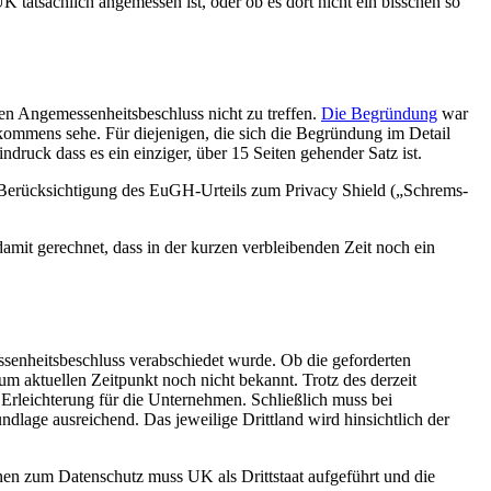
 tatsächlich angemessen ist, oder ob es dort nicht ein bisschen so
en Angemessenheitsbeschluss nicht zu treffen.
Die Begründung
war
ommens sehe. Für diejenigen, die sich die Begründung im Detail
druck dass es ein einziger, über 15 Seiten gehender Satz ist.
 Berücksichtigung des EuGH-Urteils zum Privacy Shield („Schrems-
mit gerechnet, dass in der kurzen verbleibenden Zeit noch ein
senheitsbeschluss verabschiedet wurde. Ob die geforderten
 aktuellen Zeitpunkt noch nicht bekannt. Trotz des derzeit
rleichterung für die Unternehmen. Schließlich muss bei
undlage ausreichend. Das jeweilige Drittland wird hinsichtlich der
nen zum Datenschutz muss UK als Drittstaat aufgeführt und die