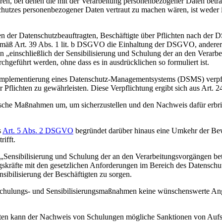
ren, bei denen die mit der Verarbeitung personenbezogener Daten betr
 Schutzes personenbezogener Daten vertraut zu machen wären, ist we
n der Datenschutzbeauftragten, Beschäftigte über Pflichten nach der 
 gemäß Art. 39 Abs. 1 lit. b DSGVO die Einhaltung der DSGVO, anderer 
n „einschließlich der Sensibilisierung und Schulung der an den Verarb
eführt werden, ohne dass es in ausdrücklichen so formuliert ist.
Implementierung eines Datenschutz-Managementsystems (DSMS) verpflic
her Pflichten zu gewährleisten. Diese Verpflichtung ergibt sich aus A
rische Maßnahmen um, um sicherzustellen und den Nachweis dafür erbr
s
Art. 5 Abs. 2 DSGVO
begründet darüber hinaus eine Umkehr der Bewe
rifft.
 „Sensibilisierung und Schulung der an den Verarbeitungsvorgängen bet
kräfte mit den gesetzlichen Anforderungen im Bereich des Datenschut
ensibilisierung der Beschäftigten zu sorgen.
Schulungs- und Sensibilisierungsmaßnahmen keine wünschenswerte Ange
iften kann der Nachweis von Schulungen mögliche Sanktionen von Aufs