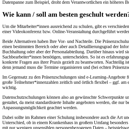
Datenpanne zum Beispiel, droht dem Verantwortlichen ein höheres Buß
Wie kann / soll am besten geschult werden
Um die Mitarbeiter*innen ausreichend zu schulen, gibt es verschiede
einer Videokonferenz bzw. Online-Veranstaltung durchgeführt werden
Beide Alternativen haben Ihre Vor- und Nachteile. Die Präsenzschulu
einen bestimmten Bereich oder aber auch Detaillierungsgrad der Info
Buchhaltung oder aber der Personalabteilung. Darüber hinaus wird sic
Sachbearbeiter*innen benötigen, unterscheiden. So ist es erfahrungsg
konkrete Fragen aus ihrer Praxis gezielt zu beantworten. Nachteilig 
denn jemand muss die Termine organisieren und (bei echten Präsenz
Im Gegensatz zu den Präsenzschulungen sind e-Learning-Angebote für e
große Teilnehmer*innenzahlen zeitlich und örtlich flexibel – ggf. am
wichtig.
Datenschutzschulungen können also an gewünschte Schwerpunkte und 
gestaltet, da meist standardisierte Inhalte angeboten werden, die nur 
Anpassungsmöglichkeit geachtet werden.
Dabei sollte im Rahmen einer Schulung insbesondere auch die Art u
Unterschied, ob in einem Krankenhaus in großem Umfang besonders s
mit nur wenigen unsensiblen personenbezogenen Daten – beispielswei