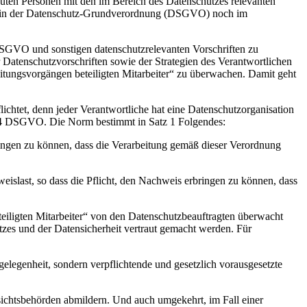
auten Personen mit den im Bereich des Datenschutzes relevanten
der in der Datenschutz-Grundverordnung (DSGVO) noch im
DSGVO und sonstigen datenschutzrelevanten Vorschriften zu
Datenschutzvorschriften sowie der Strategien des Verantwortlichen
eitungsvorgängen beteiligten Mitarbeiter“ zu überwachen. Damit geht
htet, denn jeder Verantwortliche hat eine Datenschutzorganisation
rt. 24 DSGVO. Die Norm bestimmt in Satz 1 Folgendes:
ingen zu können, dass die Verarbeitung gemäß dieser Verordnung
islast, so dass die Pflicht, den Nachweis erbringen zu können, dass
eiligten Mitarbeiter“ von den Datenschutzbeauftragten überwacht
zes und der Datensicherheit vertraut gemacht werden. Für
legenheit, sondern verpflichtende und gesetzlich vorausgesetzte
ichtsbehörden abmildern. Und auch umgekehrt, im Fall einer