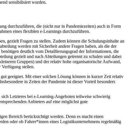
nd sensibilisiert wurden.
lung durchzuführen, die (nicht nur in Pandemiezeiten) auch in Form
ahmen eines flexiblen e-Learnings durchzuführen.
ben, gezielt Fragen zu stellen. Zudem können die Schulungsinhalte an
bteilung werden mit Sicherheit andere Fragen haben, als die der
 benötigen deutlich vom Detaillierungsgrad der Informationen, die
bteilung gezielt und nach Abteilungen getrennt zu schulen und dabei
i kleineren Gruppen) und der relativ hohe organisatorische Aufwand,
 Verfügung stellen.
ut geeignet. Mit einer solchen Lösung können in kurzer Zeit relativ
nsbesondere in Zeiten der Pandemie ist dieser Vorteil besonders
ich Letzteres bei e-Learning-Angeboten teilweise schwierig
s entsprechenden Anbieters auf eine möglichst gute
igen Bereich berücksichtigt werden. Denn es macht einen
rden oder ob Fahrer*innen eines Logistikunternehmens regelmäßig