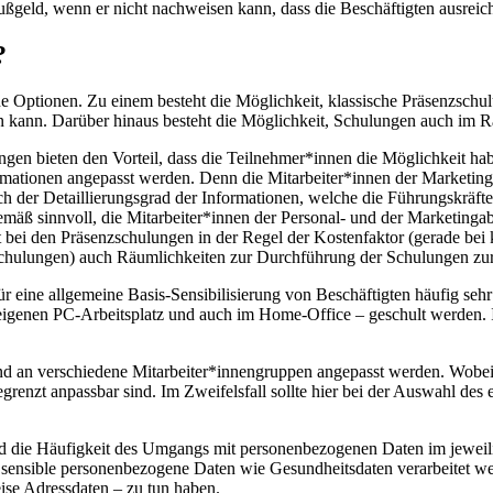
geld, wenn er nicht nachweisen kann, dass die Beschäftigten ausreiche
?
ne Optionen. Zu einem besteht die Möglichkeit, klassische Präsenzschu
 kann. Darüber hinaus besteht die Möglichkeit, Schulungen auch im R
ngen bieten den Vorteil, dass die Teilnehmer*innen die Möglichkeit ha
rmationen angepasst werden. Denn die Mitarbeiter*innen der Marketinga
h der Detaillierungsgrad der Informationen, welche die Führungskräfte
emäß sinnvoll, die Mitarbeiter*innen der Personal- und der Marketinga
ist bei den Präsenzschulungen in der Regel der Kostenfaktor (gerade be
schulungen) auch Räumlichkeiten zur Durchführung der Schulungen zur
ine allgemeine Basis-Sensibilisierung von Beschäftigten häufig sehr g
 eigenen PC-Arbeitsplatz und auch im Home-Office – geschult werden. I
an verschiedene Mitarbeiter*innengruppen angepasst werden. Wobei s
begrenzt anpassbar sind. Im Zweifelsfall sollte hier bei der Auswahl de
nd die Häufigkeit des Umgangs mit personenbezogenen Daten im jeweil
ensible personenbezogene Daten wie Gesundheitsdaten verarbeitet we
se Adressdaten – zu tun haben.