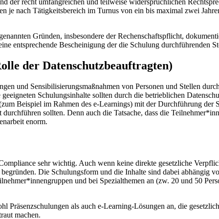
und der recht umfangreichen und teilweise widersprüchlichen Rechtsp
nen je nach Tätigkeitsbereich im Turnus von ein bis maximal zwei Jahr
nannten Gründen, insbesondere der Rechenschaftspflicht, dokumentiert
ine entsprechende Bescheinigung der die Schulung durchführenden Stel
olle der Datenschutzbeauftragten)
ungen und Sensibilisierungsmaßnahmen von Personen und Stellen durchg
ie geeigneten Schulungsinhalte sollten durch die betrieblichen Datensc
(zum Beispiel im Rahmen des e-Learnings) mit der Durchführung der Sc
st durchführen sollten. Denn auch die Tatsache, dass die Teilnehmer*i
enarbeit enorm.
ompliance sehr wichtig. Auch wenn keine direkte gesetzliche Verpflic
cht begründen. Die Schulungsform und die Inhalte sind dabei abhängig
 Teilnehmer*innengruppen und bei Spezialthemen an (zw. 20 und 50 Per
sowohl Präsenzschulungen als auch e-Learning-Lösungen an, die gesetzl
traut machen.