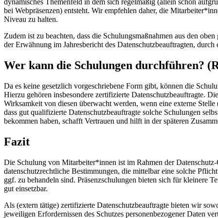
dynamisches Themenfeld in dem sich regelmäßig (allein schon aufgr
bei Webpräsenzen) entsteht. Wir empfehlen daher, die Mitarbeiter*in
Niveau zu halten.
Zudem ist zu beachten, dass die Schulungsmaßnahmen aus den oben ge
der Erwähnung im Jahresbericht des Datenschutzbeauftragten, durch e
Wer kann die Schulungen durchführen? (R
Da es keine gesetzlich vorgeschriebene Form gibt, können die Schul
Hierzu gehören insbesondere zertifizierte Datenschutzbeauftragte. D
Wirksamkeit von diesen überwacht werden, wenn eine externe Stelle 
dass gut qualifizierte Datenschutzbeauftragte solche Schulungen selb
bekommen haben, schafft Vertrauen und hilft in der späteren Zusamm
Fazit
Die Schulung von Mitarbeiter*innen ist im Rahmen der Datenschutz-C
datenschutzrechtliche Bestimmungen, die mittelbar eine solche Pfli
ggf. zu behandeln sind. Präsenzschulungen bieten sich für kleinere
gut einsetzbar.
Als (extern tätige) zertifizierte Datenschutzbeauftragte bieten wir 
jeweiligen Erfordernissen des Schutzes personenbezogener Daten ver