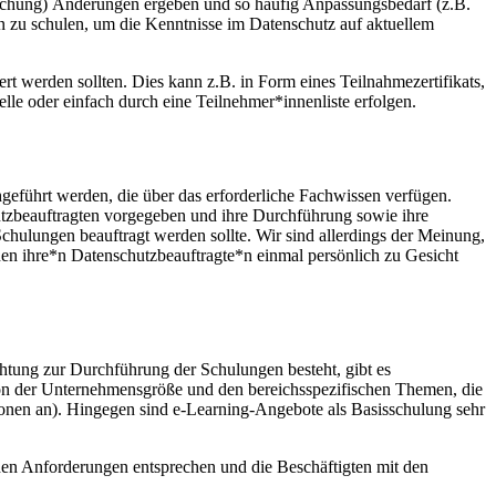
rechung) Änderungen ergeben und so häufig Anpassungsbedarf (z.B.
en zu schulen, um die Kenntnisse im Datenschutz auf aktuellem
 werden sollten. Dies kann z.B. in Form eines Teilnahmezertifikats,
le oder einfach durch eine Teilnehmer*innenliste erfolgen.
eführt werden, die über das erforderliche Fachwissen verfügen.
hutzbeauftragten vorgegeben und ihre Durchführung sowie ihre
hulungen beauftragt werden sollte. Wir sind allerdings der Meinung,
nnen ihre*n Datenschutzbeauftragte*n einmal persönlich zu Gesicht
htung zur Durchführung der Schulungen besteht, gibt es
 von der Unternehmensgröße und den bereichsspezifischen Themen, die
sonen an). Hingegen sind e-Learning-Angebote als Basisschulung sehr
ichen Anforderungen entsprechen und die Beschäftigten mit den