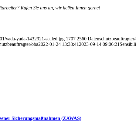
arbeiter? Rufen Sie uns an, wir helfen Ihnen gerne!
/01/yada-yada-1432921-scaled.jpg
1707
2560
Datenschutzbeauftragter
utzbeauftragter/oba
2022-01-24 13:38:41
2023-09-14 09:06:21
Sensibil
essener Sicherungsmaßnahmen (ZAWAS)