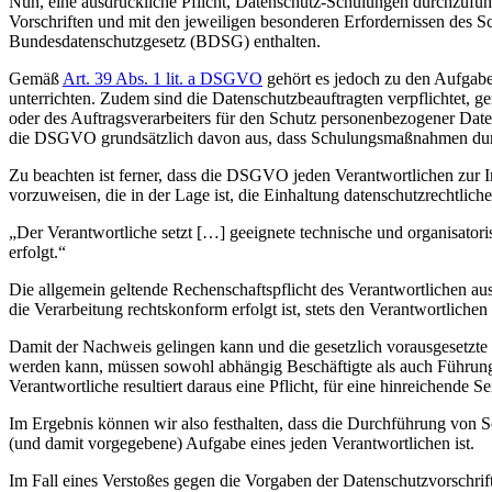
Nun, eine ausdrückliche Pflicht, Datenschutz-Schulungen durchzufüh
Vorschriften und mit den jeweiligen besonderen Erfordernissen des
Bundesdatenschutzgesetz (BDSG) enthalten.
Gemäß
Art. 39 Abs. 1 lit. a DSGVO
gehört es jedoch zu den Aufgabe
unterrichten. Zudem sind die Datenschutzbeauftragten verpflichtet,
oder des Auftragsverarbeiters für den Schutz personenbezogener Date
die DSGVO grundsätzlich davon aus, dass Schulungsmaßnahmen durchg
Zu beachten ist ferner, dass die DSGVO jeden Verantwortlichen zur 
vorzuweisen, die in der Lage ist, die Einhaltung datenschutzrechtlic
„Der Verantwortliche setzt […] geeignete technische und organisato
erfolgt.“
Die allgemein geltende Rechenschaftspflicht des Verantwortlichen au
die Verarbeitung rechtskonform erfolgt ist, stets den Verantwortlichen t
Damit der Nachweis gelingen kann und die gesetzlich vorausgesetzte
werden kann, müssen sowohl abhängig Beschäftigte als auch Führungs
Verantwortliche resultiert daraus eine Pflicht, für eine hinreichende S
Im Ergebnis können wir also festhalten, dass die Durchführung von 
(und damit vorgegebene) Aufgabe eines jeden Verantwortlichen ist.
Im Fall eines Verstoßes gegen die Vorgaben der Datenschutzvorschr