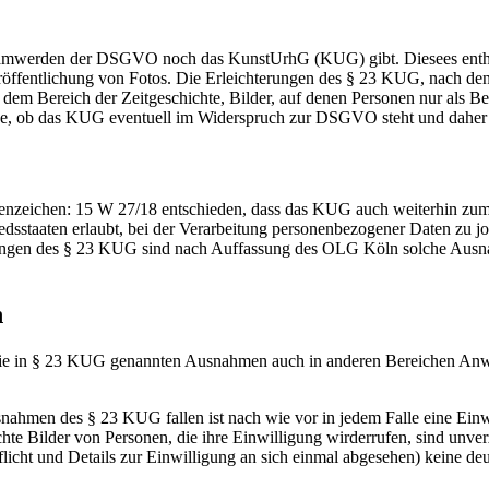
ksamwerden der DSGVO noch das KunstUrhG (KUG) gibt. Diesees enthäl
öffentlichung von Fotos. Die Erleichterungen des § 23 KUG, nach dene
s dem Bereich der Zeitgeschichte, Bilder, auf denen Personen nur als B
age, ob das KUG eventuell im Widerspruch zur DSGVO steht und daher 
zeichen: 15 W 27/18 entschieden, dass das KUG auch weiterhin zumin
iedsstaaten erlaubt, bei der Verarbeitung personenbezogener Daten zu jo
ungen des § 23 KUG sind nach Auffassung des OLG Köln solche Ausnah
h
die in § 23 KUG genannten Ausnahmen auch in anderen Bereichen Anwen
snahmen des § 23 KUG fallen ist nach wie vor in jedem Falle eine Einw
hte Bilder von Personen, die ihre Einwilligung wirderrufen, sind unverz
cht und Details zur Einwilligung an sich einmal abgesehen) keine deut