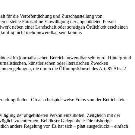
t für die Veröffentlichung und Zurschaustellung von
n erstellte Fotos ohne Einwilligung der abgebildeten Person
eiwerk neben einer Landschaft oder sonstigen Örtlichkeit erscheinen
künftig nicht mehr anwendbar sein könnte.
dest im journalistischen Bereich anwendbar sein wird. Hintergrund
urnalistischen, künstlerischen oder literarischen Zwecken
meregelungen, die durch die Öffnungsklausel des Art. 85 Abs. 2
dung finden. Ob also beispielsweise Fotos von der Betriebsfeier
illigung der abgebildeten Person einzuholen. Zeitgleich mit der
üglich zu entfernen. Bei dieser Gelegenheit: Die bisherige
lich andere Regelung vor. Es hat sich – platt ausgedrückt – einfach