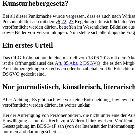
Kunsturhebergesetz?
Bei all dieser Panikmache wurde vergessen, dass es auch nach Wir
Personenbildnissen mit den §§
22
,
23
Regelungen hinsichtlich der Ver
veröffentlicht werden dürfen, betreffen im Wesentlichen Bildnisse au
sowie Bilder von Versammlungen. Nun stellte sich allerdings die Fr
Ein erstes Urteil
Das OLG Köln hat nun in einem Urteil vom 18.06.2018 mit dem Akten
ist die Öffnungsklausel des
Art. 85 Abs. 2 DSGVO
, die es den Mitgl
Ausnahmeregelungen zu erlassen oder beizubehalten. Die Erleichter
DSGVO gedeckt sind.
Nur journalistisch, künstlerisch, literarisc
Aber Achtung: Es gibt nach wie vor keine Entscheidung, inwieweit 
veröffentlicht werden dürfen, ist weiter unklar.
Bei der Anfertigung von Personenbildern, die nicht unter eine der Au
Einwilligung ist auf das Recht zum Widerruf hinzuweisen. Veröffentic
Gesetzgebung im BDSG-aF sah (von der Intensität der Informationspfli
nur niemand darum geschert…