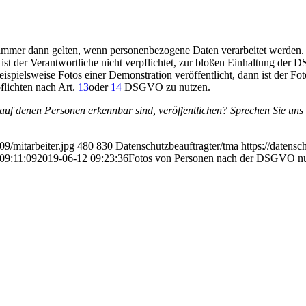
immer dann gelten, wenn personenbezogene Daten verarbeitet werden. Sofe
ist der Verantwortliche nicht verpflichtet, zur bloßen Einhaltung der
eispielsweise Fotos einer Demonstration veröffentlicht, dann ist der Fo
flichten nach Art.
13
oder
14
DSGVO zu nutzen.
uf denen Personen erkennbar sind, veröffentlichen? Sprechen Sie uns a
9/mitarbeiter.jpg
480
830
Datenschutzbeauftragter/tma
https://datens
09:11:09
2019-06-12 09:23:36
Fotos von Personen nach der DSGVO nur