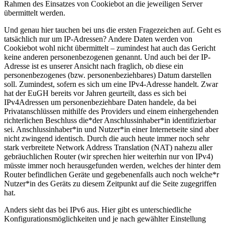
Rahmen des Einsatzes von Cookiebot an die jeweiligen Server
übermittelt werden.
Und genau hier tauchen bei uns die ersten Fragezeichen auf. Geht es
tatsächlich nur um IP-Adressen? Andere Daten werden von
Cookiebot wohl nicht übermittelt – zumindest hat auch das Gericht
keine anderen personenbezogenen genannt. Und auch bei der IP-
Adresse ist es unserer Ansicht nach fraglich, ob diese ein
personenbezogenes (bzw. personenbeziehbares) Datum darstellen
soll. Zumindest, sofern es sich um eine IPv4-Adresse handelt. Zwar
hat der EuGH bereits vor Jahren geurteilt, dass es sich bei
IPv4Adressen um personenbeziehbare Daten handele, da bei
Privatanschlüssen mithilfe des Providers und einem einhergehenden
richterlichen Beschluss die*der Anschlussinhaber*in identifizierbar
sei. Anschlussinhaber*in und Nutzer*in einer Internetseite sind aber
nicht zwingend identisch. Durch die auch heute immer noch sehr
stark verbreitete Network Address Translation (NAT) nahezu aller
gebräuchlichen Router (wir sprechen hier weiterhin nur von IPv4)
müsste immer noch herausgefunden werden, welches der hinter dem
Router befindlichen Geräte und gegebenenfalls auch noch welche*r
Nutzer*in des Geräts zu diesem Zeitpunkt auf die Seite zugegriffen
hat.
Anders sieht das bei IPv6 aus. Hier gibt es unterschiedliche
Konfigurationsmöglichkeiten und je nach gewählter Einstellung