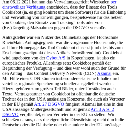
Am 06.12.2021 hat nun das Verwaltungsgericht Wiesbaden
per
einstweiliger Verfügung
entschieden, dass der Einsatz des Tools
Cookiebot (ja, es ging konkret um diese Software) für die Einholung
und Verwaltung von Einwilligungen, beispielsweise für das Setzen
von Cookies, den Einsatz von Tracking Tools oder von
(Re-)Targeting-Maßnahmen gegen die DSGVO verstoße.
Antragsteller war ein Nutzer des Onlinekatalogs der Hochschule
RheinMain. Antragsgegnerin war die vorgenannte Hochschule, die
auf Ihrer Homepage das Tool Cookiebot einsetzt (und dies bis zum
Erscheinungszeitpunkt dieses Artikels fortwährend tut). Cookiebot
wird angeboten von der
Cybot A/S
in Kopenhagen, ist also ein
europäisches Produkt. Allerdings setzt Cookiebot gemäß der
Begründung der Verfügung – und dies war wohl auch der Grund für
den Antrag – das Content Delivery Network (CDN)
Akamai
ein.
Mit Hilfe eines CDN können insbesondere statische Inhalte durch
verteilte, regionale Speicherung schneller ausgeliefert werden.
Hierzu gehören zum großen Teil Bilder, unter Umständen auch
Texte. Vertragspartner von Cookiebot ist offenbar die deutsche
Tochter des in den USA ansässigen Konzerns, die auch als Vertreter
in der EU gemäß
Art. 27 DSGVO
fungiert. Akamai hat eine in den
USA ansässige Muttergesellschaft und ist gemäß
Art. 3 Abs. 2
DSGVO
verpflichtet, einen Vertreter in der EU zu stellen. Wir
schließen daraus, dass die eigentliche Dienstleistung nicht durch die
Deutsche oder die Dänische oder eine andere in der EU ansässige