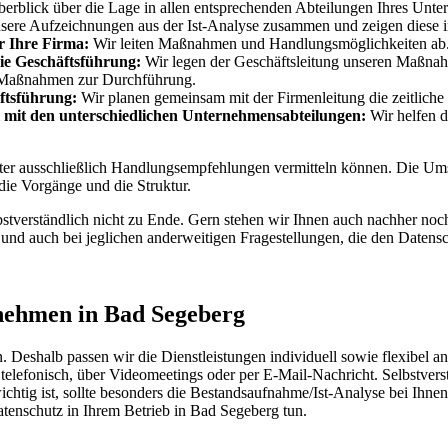
erblick über die Lage in allen entsprechenden Abteilungen Ihres Unt
sere Aufzeichnungen aus der Ist-Analyse zusammen und zeigen diese in
 Ihre Firma:
Wir leiten Maßnahmen und Handlungsmöglichkeiten ab. S
ie Geschäftsführung:
Wir legen der Geschäftsleitung unseren Maßnahme
er Maßnahmen zur Durchführung.
ftsführung:
Wir planen gemeinsam mit der Firmenleitung die zeitlic
it den unterschiedlichen Unternehmensabteilungen:
Wir helfen d
agter ausschließlich Handlungsempfehlungen vermitteln können. Die Um
die Vorgänge und die Struktur.
elbstverständlich nicht zu Ende. Gern stehen wir Ihnen auch nachher n
nd auch bei jeglichen anderweitigen Fragestellungen, die den Datensc
rnehmen in Bad Segeberg
eshalb passen wir die Dienstleistungen individuell sowie flexibel an 
 telefonisch, über Videomeetings oder per E-Mail-Nachricht. Selbstver
htig ist, sollte besonders die Bestandsaufnahme/Ist-Analyse bei Ihnen 
Datenschutz in Ihrem Betrieb in Bad Segeberg tun.